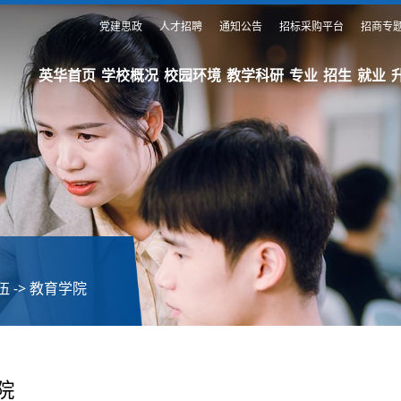
党建思政
人才招聘
通知公告
招标采购平台
招商专
英华首页
学校概况
校园环境
教学科研
专业
招生
就业
伍
->
教育学院
院