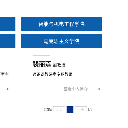
智能与机电工程学院
马克思主义学院
裴丽莲
副教授
研室主
通识课教硏室专职教师
查看个人简介
共5条
上页
1
下页
1/1