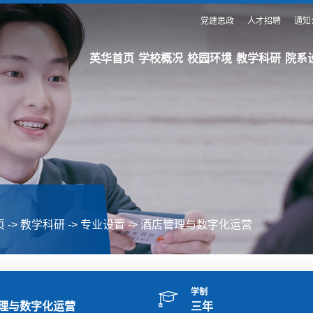
党建思政
人才招聘
通知
英华首页
学校概况
校园环境
教学科研
院系
页
->
教学科研
->
专业设置
->
酒店管理与数字化运营
学制
理与数字化运营
三年