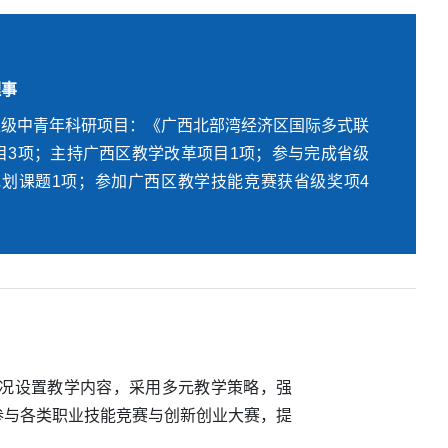
电子商务师、互联网营销师、互联网营销师考评员
理事
余篇，主持广西中青年课题1项，参与课题研究5项，
区级中青年科研项目：《广西北部湾经济区国际多式联
教学能力课堂教学比赛三等奖2项、广西区信息化教学
目3项；主持广西区教学改革项目1项；参与完成省级
奖1项、新高教集团精彩课堂特等奖1项等。指导学生
规划课题1项；参加广西区教学技能竞赛获省级奖项4
业大赛三等奖4项。曾获得优秀教师，优秀共产党员，
。
情况设置教学内容，采用多元教学策略，强
参与各类职业技能竞赛与创新创业大赛，提