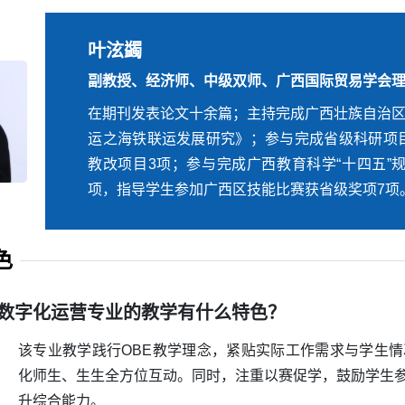
潘菲菲
叶泫蠲
副教授、中级双师、高级电子商务师、高级跨境
副教授、经济师、中级双师、广西国际贸易学会
在《高教论坛》《特区经济》等期刊发表论文10
在期刊发表论文十余篇；主持完成广西壮族自治
主持校级课题1项，出版教材3本。曾获得广西区
运之海铁联运发展研究》；参与完成省级科研项
大赛微课组三等奖1项、校级精彩课堂比赛二等奖
教改项目3项；参与完成广西教育科学“十四五”
参加职业院校技能大赛和互联网+大学生创新创
项，指导学生参加广西区技能比赛获省级奖项7项
杰出贡献者等荣誉称号。
色
数字化运营专业的教学有什么特色？
该专业教学践行OBE教学理念，紧贴实际工作需求与学生
化师生、生生全方位互动。同时，注重以赛促学，鼓励学生
升综合能力。