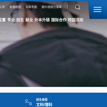
公告
影音校园
招商专题
图片视频分享库
设置
专业
招生
就业
升本升硕
国际合作
校园活动
招生类型
文科/理科